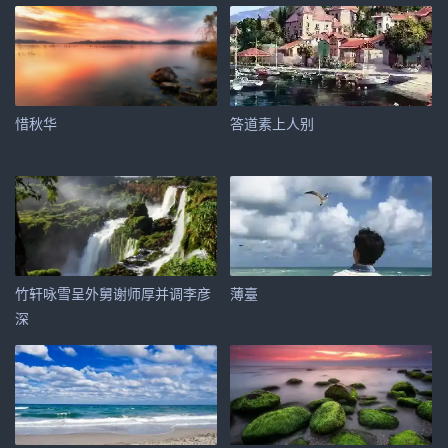
惜秋华
答道素上人别
竹轩咏雪呈外舅谢师厚并调李彦
薄臺
深