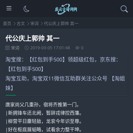
首页
古文
宋词
代公庆上郭帅 其一
代公庆上郭帅 其一
宋词
2019-03-05 17:01:48
0
淘宝搜：【红包到手500】领超级红包，京东搜：
【红包到手500】
淘宝互助，淘宝双11微信互助群关注公众号
【淘姐
妹】
唐家尚父几重孙，宿将齐推第一门。
|新拥锋车还北阙，暂辞戎律控西藩。
|柳营平日鏖轻敌，龙衮今年识至尊。
|好在枢庭展韬略，试看余力整干坤。